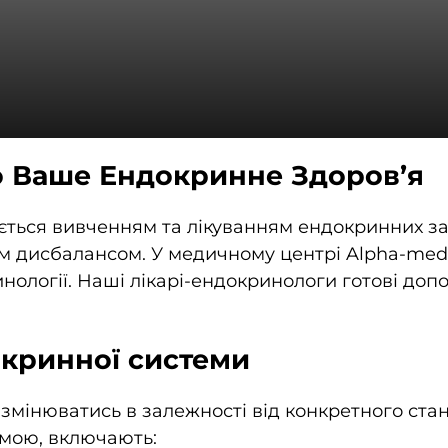
о Ваше Ендокринне Здоров’я
мається вивченням та лікуванням ендокринних 
м дисбалансом. У медичному центрі Alpha-med
инології. Наші лікарі-ендокринологи готові до
кринної системи
інюватись в залежності від конкретного стану.
мою, включають: