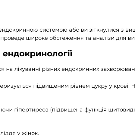
а
з ендокринною системою або ви зіткнулися з в
в проведе широке обстеження та аналізи для в
 ендокринології
я на лікуванні різних ендокринних захворювань
еризується підвищеним рівнем цукру у крові. Н
чи гіпертиреоз (підвищена функція щитовидно
іддя у жінок.