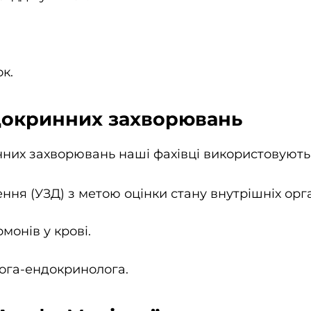
к.
ндокринних захворювань
инних захворювань наші фахівці використовуют
ня (УЗД) з метою оцінки стану внутрішніх орга
монів у крові.
лога-ендокринолога.