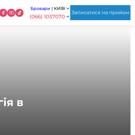
Бровари
|
КИЇВ
Записатися на прийом
(066) 1037070
ія в