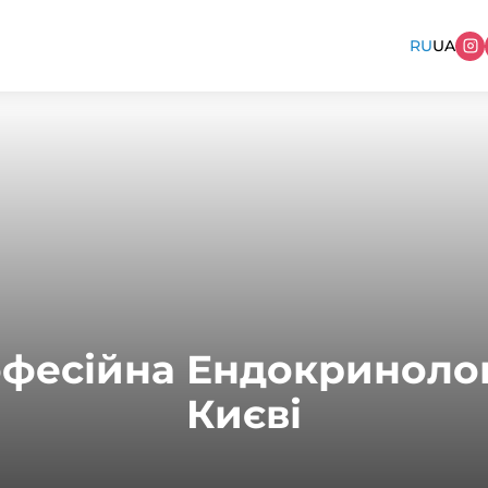
RU
UA
фесійна Ендокринолог
Києві