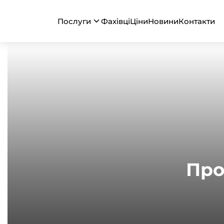
Послуги
Фахівці
Ціни
Новини
Контакти
Головна
Професійна Ендокринологія в Києві
Про