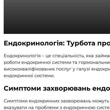
Ендокринологія: Турбота пр
Ендокринологія – це спеціальність, яка зай
роботи ендокринної системи та гормональни
висококваліфікованих послуг у галузі ендокр
ендокринної системи.
Симптоми захворювань ендо
Симптоми ендокринних захворювань можуть зм
вказувати на проблеми з ендокринною систе