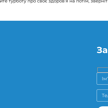
те турботу про своє здоров’я на потім, зверніт
За