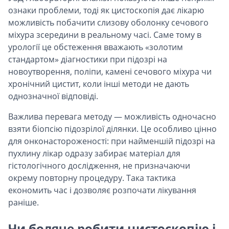
ознаки проблеми, тоді як цистоскопія дає лікарю
можливість побачити слизову оболонку сечового
міхура зсередини в реальному часі. Саме тому в
урології це обстеження вважають «золотим
стандартом» діагностики при підозрі на
новоутворення, поліпи, камені сечового міхура чи
хронічний цистит, коли інші методи не дають
однозначної відповіді.
Важлива перевага методу — можливість одночасно
взяти біопсію підозрілої ділянки. Це особливо цінно
для онконастороженості: при найменшій підозрі на
пухлину лікар одразу забирає матеріал для
гістологічного дослідження, не призначаючи
окрему повторну процедуру. Така тактика
економить час і дозволяє розпочати лікування
раніше.
Чи боляче робити цистоскопію і