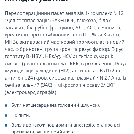
Передопераційний пакет аналізів 1/Комплекс №12
"Для госпіталізації" (ЗАК+ШОЕ, глюкоза, білок
загальн., білірубін фракційно, АЛТ, АСТ, сечовина,
креатинін, протромбіновий тест (ПЧ, % за Квіком,
МНВ), активований частковий тромбопластиновий
час, фібриноген, група крові та резус фактор, Вірус
гепатиту B (HBV), HBsAg, HCV антитіла сумарні;
сифіліс (реагінові антитіла - RPR, в розведенні), Вірус
імунодефіциту людини (HIV), антитіла до ВІЛ1/2 та
антиген р24 (кров, сироватка, плазма)) \ N 2 / Аналіз
сечі загальний (ЗАС) + мікроскопія осаду 3/ ЕКГ
(електрокардіографія)
Бути натщесерце (на голодний шлунок).
Не пити.
Важливо також повідомити анестезіолога про всі
препарати, які ви приймаєте.