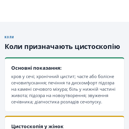
КОЛИ
Коли призначають цистоскопію
Основні показання:
кров у сечі; хронічний цистит; часте або болісне
сечовипускання; печіння та дискомфорт підозра
на камені сечового міхура; біль у нижній частині
живота; підозра на новоутворення; звуження
сечівника; діагностика розладів сечопуску.
Цистоскопія у жінок