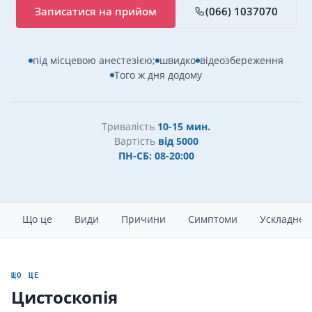
Записатися на прийом
(066) 1037070
під місцевою анестезією;
швидко
відеозбереження
Того ж дня додому
Тривалість
10-15 мин.
Вартість
від 5000
ПН-СБ: 08-20:00
Що це
Види
Причини
Симптоми
Ускладнен
ЩО ЦЕ
Цистоскопія