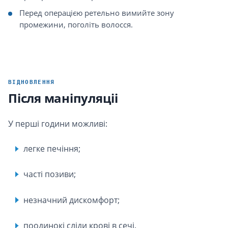
Перед операцією ретельно вимийте зону
промежини, поголіть волосся.
ВІДНОВЛЕННЯ
Після маніпуляціі
У перші години можливі:
легке печіння;
часті позиви;
незначний дискомфорт;
поодинокі сліди крові в сечі.