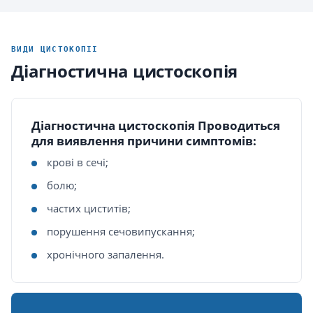
ВИДИ ЦИСТОКОПІІ
Діагностична цистоскопія
Діагностична цистоскопія Проводиться
для виявлення причини симптомів:
крові в сечі;
болю;
частих циститів;
порушення сечовипускання;
хронічного запалення.