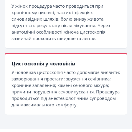
У жінок процедура часто проводиться при:
хронічному циститі; частих інфекціях
сичовивідних шляхів; болю внизу живота;
відсутність результату після лікування. Через
анатомічні особливості жіноча цистоскопія
зазвичай проходить швидше та легше.
Цистоскопія у чоловіків
У чоловіків цистоскопія часто допомагає виявити:
захворювання простати; звуження сечівника;
хронічне запалення; камені сечового міхура;
причини порушення сечовипускання. Процедура
проводиться під анестезіологічним супроводом
для максимального комфорту.