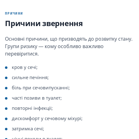
ПРИЧИНИ
Причини звернення
Основні причини, що призводять до розвитку стану.
Групи ризику — кому особливо важливо
перевіритися.
кров у сечі;
сильне печіння;
біль при сечовипусканні;
часті позиви в туалет;
повторні інфекції;
дискомфорт у сечовому міхурі;
затримка сечі;
нічні походи в туалет;