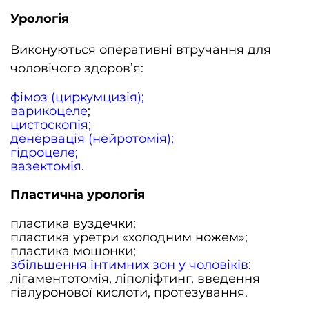
Урологія
Виконуються оперативні втручання для
чоловічого здоров’я:
фімоз (циркумцизія);
варикоцеле
;
цистоскопія;
денервація (нейротомія);
гідроцеле;
вазектомія
.
Пластична урологія
пластика вуздечки;
пластика уретри «холодним ножем»;
пластика мошонки;
збільшення інтимних зон у чоловіків
:
лігаментотомія, ліполіфтинг, введення
гіалуронової кислоти, протезування.