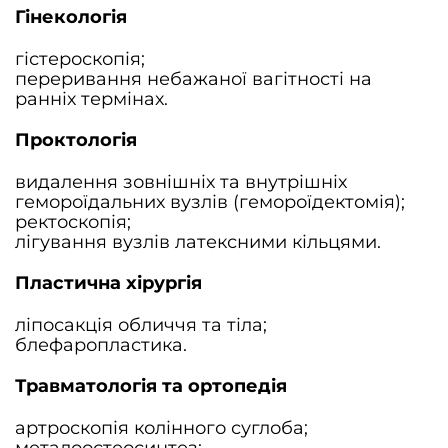
Гінекологія
гістероскопія;
переривання небажаної вагітності на
ранніх термінах.
Проктологія
видалення зовнішніх та внутрішніх
гемороїдальних вузлів (гемороїдектомія);
ректоскопія;
лігування вузлів латексними кільцями.
Пластична хірургія
ліпосакція обличчя та тіла;
блефаропластика.
Травматологія та ортопедія
артроскопія колінного суглоба;