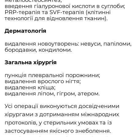
металоостеосинтез;
введення гіалуронової кислоти в суглоби;
PRP-терапія та SVF-терапія (клітинні
технології для відновлення тканин).
Дерматологія
видалення новоутворень: невуси, папіломи,
бородавки, кондиломи.
Загальна хірургія
пункція плевральної порожнини;
видалення врослого нігтя;
видалення кліща;
видалення ліпом, гігром, атером.
Усі операції виконуються досвідченими
хірургами з дотриманням міжнародних
протоколів, у стерильних умовах та із
застосуванням якісного знеболення.