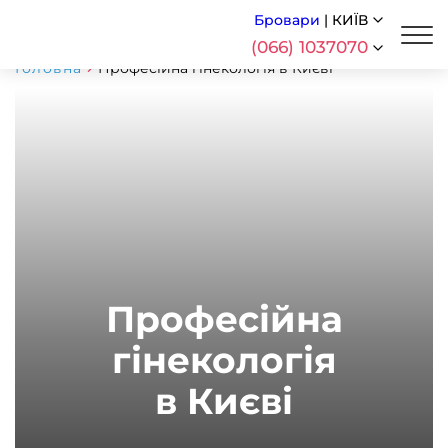
Бровари
|
КИЇВ
(066) 1037070
Головна
Професійна гінекологія в Києві
Професійна
гінекологія
в Києві