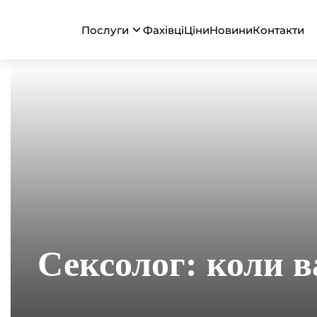
Послуги
Фахівці
Ціни
Новини
Контакти
Головна
Сексолог: коли варто звернутися і як це зміню
Сексолог: коли в