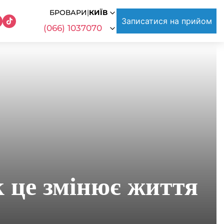
БРОВАРИ
|
КИЇВ
Записатися на прийом
(066) 1037070
к це змінює життя