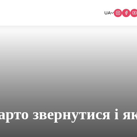
UA
є життя
арто звернутися і я