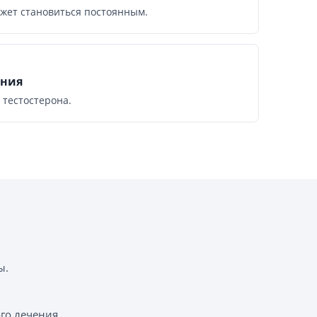
жет становиться постоянным.
ения
 тестостерона.
ы.
го лечения.