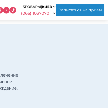
БРОВАРЫ
|
КИЕВ
Записаться на прием
(066) 1037070
 лечение
ивное
ождение.