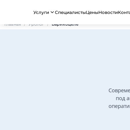
Услуги
Специалисты
Цены
Новости
Конт
Главная
Уролог
Варикоцеле
Совреме
под 
операти