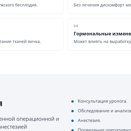
жского бесплодия.
Без лечения дискомфорт мо
04
Гормональные измен
тание тканей яичка.
Может влиять на выработку
я
Консультация уролога.
Обследование и анализ
менной операционной и
Анестезия.
анестезией
Проведение оперативно