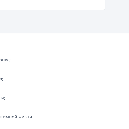
онке;
а;
мы;
нтимной жизни.