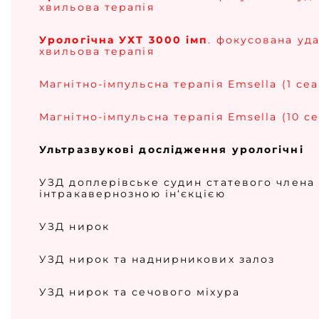
хвильова терапія
Урологічна УХТ 3000 імп
. фокусована уд
хвильова терапія
Магнітно-імпульсна терапія Emsella (1 сеа
Магнітно-імпульсна терапія Emsella (10 се
Ультразвукові дослідження урологічні
УЗД доплерівське судин статевого члена 
інтракавернозною ін‘єкцією
УЗД нирок
УЗД нирок та наднирникових залоз
УЗД нирок та сечового міхура