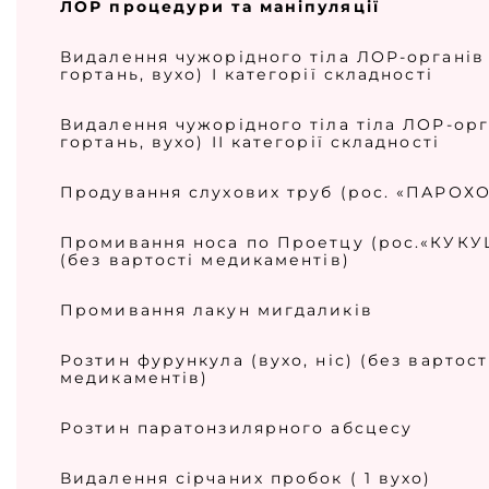
ЛОР процедури та маніпуляції
Видалення чужорідного тіла ЛОР-органів 
гортань, вухо) І категорії складності
Видалення чужорідного тіла тіла ЛОР-орга
гортань, вухо) ІІ категорії складності
Продування слухових труб (рос. «ПАРОХ
Промивання носа по Проетцу (рос.«КУКУ
(без вартості медикаментів)
Промивання лакун мигдаликів
Розтин фурункула (вухо, ніс) (без вартост
медикаментів)
Розтин паратонзилярного абсцесу
Видалення сірчаних пробок ( 1 вухо)