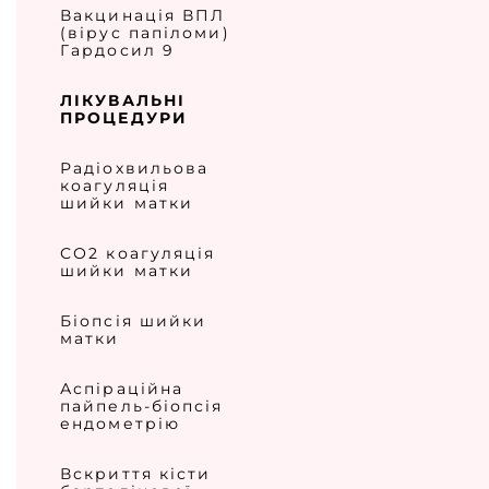
Вакцинація ВПЛ
(вірус папіломи)
Гардосил 9
ЛІКУВАЛЬНІ
ПРОЦЕДУРИ
Радіохвильова
коагуляція
шийки матки
СО2 коагуляція
шийки матки
Біопсія шийки
матки
Аспіраційна
пайпель-біопсія
ендометрію
Вскриття кісти