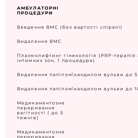
АМБУЛАТОРНІ
ПРОЦЕДУРИ
Введення ВМС (без вартості спіралі)
Видалення ВМС
Плазмолифтинг гінекологія (PRP-терапія
інтимних зон, 1 процедура)
Видалення папілом\кандилом вульви до 5
Видалення папілом\кандилом вульви до 1
Медикаментозне
переривання
вагітності ( до 5
тижнів)
Медикаментозне
переривання