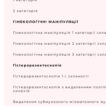
1 категорія
2 категорія
ГІНЕКОЛОГІЧНІ МАНІПУЛЯЦІЇ
Гінекологічна маніпуляція 1 категорії скл
Гінекологічна маніпуляція 2 категорії скл
Гінекологічна маніпуляція 3 категорії скл
Гістерорезектоскопія
Гістерорезектоскопія 1-ї скланості
Гістерорезектоскопія з видаленням поліп
синехій
Видалення субмукозного міоматозного ву