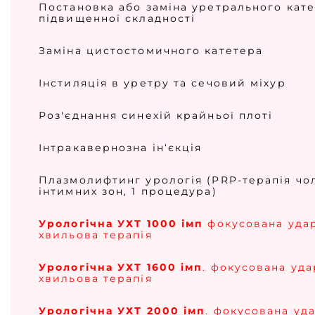
Постановка або заміна уретрального кат
підвищенної складності
Заміна цистостомичного катетера
Інстиляція в уретру та сечовий міхур
Роз'єднання синехій крайньої плоті
Інтракавернозна ін‘єкція
Плазмолифтинг урологія (PRP-терапія чо
інтимних зон, 1 процедура)
Урологічна УХТ 1000 імп
фокусована уда
хвильова терапія
Урологічна УХТ 1600 імп
. фокусована уда
хвильова терапія
Урологічна УХТ 2000 імп
. фокусована уд