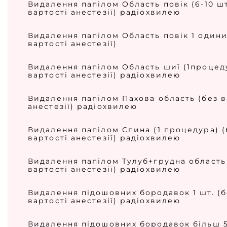
Видалення папілом Область повік (6-10 шт
вартості анестезії) радіохвилею
Видалення папілом Область повік 1 одини
вартості анестезії)
Видалення папілом Область шиї (1процед
вартості анестезії) радіохвилею
Видалення папілом Пахова область (без в
анестезії) радіохвилею
Видалення папілом Спина (1 процедура) (
вартості анестезії) радіохвилею
Видалення папілом Тулуб+грудна область
вартості анестезії) радіохвилею
Видалення підошовних бородавок 1 шт. (б
вартості анестезії) радіохвилею
Видалення підошовних бородавок більш 5