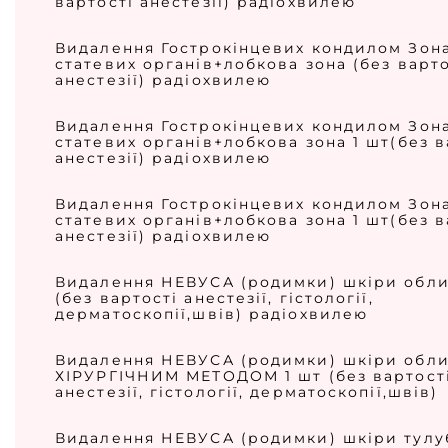
вартості анестезії) радіохвилею
Видалення Гострокінцевих кондилом Зон
статевих органів+лобкова зона (без варто
анестезії) радіохвилею
Видалення Гострокінцевих кондилом Зон
статевих органів+лобкова зона 1 шт(без в
анестезії) радіохвилею
Видалення Гострокінцевих кондилом Зон
статевих органів+лобкова зона 1 шт(без в
анестезії) радіохвилею
Видалення НЕВУСА (родимки) шкіри обли
(без вартості анестезії, гістології,
дерматоскопії,швів) радіохвилею
Видалення НЕВУСА (родимки) шкіри обл
ХІРУРГІЧНИМ МЕТОДОМ 1 шт (без вартост
анестезії, гістології, дерматоскопії,швів)
Видалення НЕВУСА (родимки) шкіри тулу