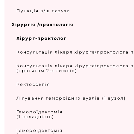
Пункція в/щ пазухи
Хірургія /проктологія
Хірург-проктолог
Консультація лікаря хірурга\проктолога 
Консультація лікаря хірурга\проктолога 
(протягом 2-х тижнів)
Ректосокпія
Лігування гемороідних вузлів (1 вузол)
Гемороїдектомія
(1 складність)
Гемороїдектомія