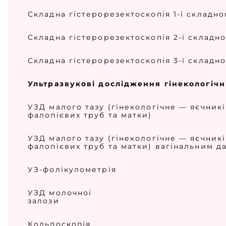
Складна гістерорезектоскопія 1-ї складно
Складна гістерорезектоскопія 2-ї складно
Складна гістерорезектоскопія 3-ї складно
Ультразвукові дослідження гінекологічн
УЗД малого тазу (гінекологічне — яєчникі
фалопієвих труб та матки)
УЗД малого тазу (гінекологічне — яєчникі
фалопієвих труб та матки) вагінальним д
УЗ-фолікулометрія
УЗД молочноі
залози
Кольпоскопія