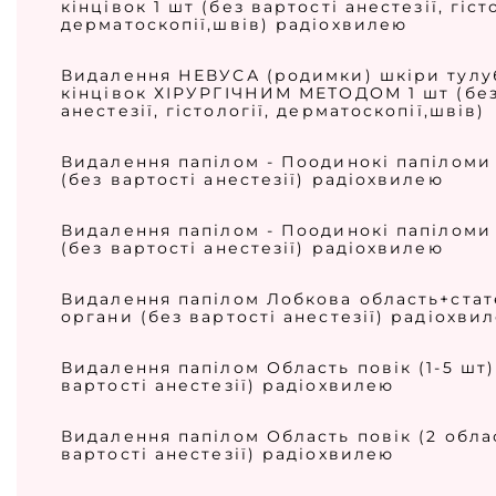
кінцівок 1 шт (без вартості анестезії, гісто
дерматоскопії,швів) радіохвилею
Видалення НЕВУСА (родимки) шкіри тулу
кінцівок ХІРУРГІЧНИМ МЕТОДОМ 1 шт (без
анестезії, гістології, дерматоскопії,швів)
Видалення папілом - Поодинокі папіломи 
(без вартості анестезії) радіохвилею
Видалення папілом - Поодинокі папіломи 
(без вартості анестезії) радіохвилею
Видалення папілом Лобкова область+стат
органи (без вартості анестезії) радіохви
Видалення папілом Область повік (1-5 шт)
вартості анестезії) радіохвилею
Видалення папілом Область повік (2 облас
вартості анестезії) радіохвилею