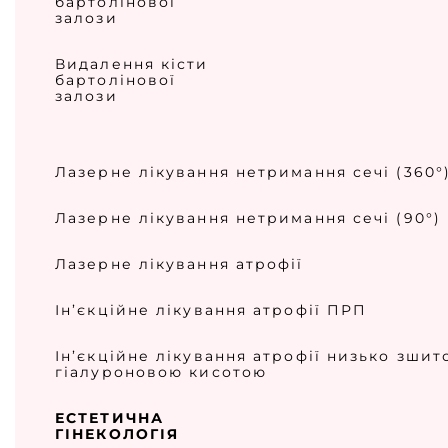
бартолінової
залози
Видалення кісти
бартолінової
залози
Лазерне лікування нетримання сечі (360°
Лазерне лікування нетримання сечі (90°)
Лазерне лікування атрофії
Ін’єкційне лікування атрофії ПРП
Ін’єкційне лікування атрофії низько зшит
гіалуроновою кисотою
ЕСТЕТИЧНА
ГІНЕКОЛОГІЯ