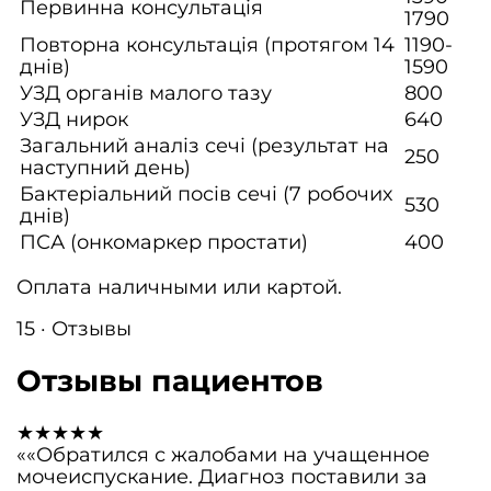
Первинна консультація
1790
Повторна консультація (протягом 14
1190-
днів)
1590
УЗД органів малого тазу
800
УЗД нирок
640
Загальний аналіз сечі (результат на
250
наступний день)
Бактеріальний посів сечі (7 робочих
530
днів)
ПСА (онкомаркер простати)
400
Оплата наличными или картой.
15 · Отзывы
Отзывы пациентов
★★★★★
««Обратился с жалобами на учащенное
мочеиспускание. Диагноз поставили за